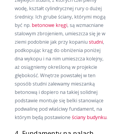
wodę, kształt cylindrycznej rury o dużej
średnicy. Ich grube ściany, którymi mogą
być np.
betonowe kręgi
, są wzmacniane
stalowym zbrojeniem, umieszcza się je w
ziemi podobnie jak przy kopaniu
studni
,
podkopując krąg do obniżenia poniżej
dna wykopu i na nim umieszcza kolejny,
aż osiągniemy określoną w projekcie
głębokość. Wnętrze powstałej w ten
sposób studni zalewamy mieszanką
betonową i dopiero na takiej solidnej
podstawie montuje się belki stanowiące
podwalinę pod właściwy fundament, na
którym będą postawione
ściany budynku
.
4. Fundamenty na palach