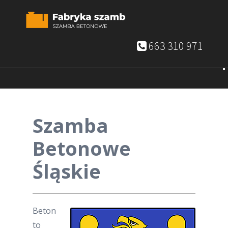
663 310 971
Szamba
Betonowe
Śląskie
Beton
to