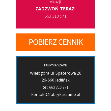
okazji.
ZADZWOŃ TERAZ!
663 310 971
POBIERZ CENNIK
FABRYKA SZAMB
Wielogóra ul. Spacerowa 26
26-660 Jedlińsk
tel:
663 310 971
kontakt@fabrykaszamb.pl