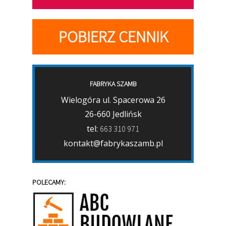
POBIERZ CENNIK
FABRYKA SZAMB
Wielogóra ul. Spacerowa 26
26-660 Jedlińsk
tel:
663 310 971
kontakt@fabrykaszamb.pl
POLECAMY: