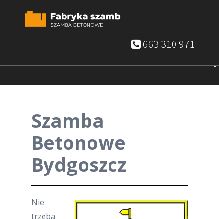
663 310 971
Szamba
Betonowe
Bydgoszcz
Nie
trzeba