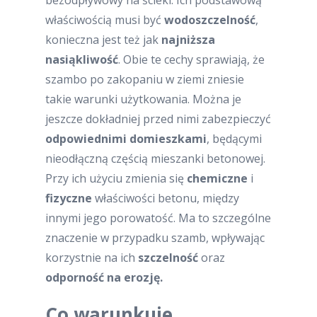
bezodpływowy na ścieki. Ich podstawową
właściwością musi być
wodoszczelność
,
konieczna jest też jak
najniższa
nasiąkliwość
. Obie te cechy sprawiają, że
szambo po zakopaniu w ziemi zniesie
takie warunki użytkowania. Można je
jeszcze dokładniej przed nimi zabezpieczyć
odpowiednimi domieszkami
, będącymi
nieodłączną częścią mieszanki betonowej.
Przy ich użyciu zmienia się
chemiczne
i
fizyczne
właściwości betonu, między
innymi jego porowatość. Ma to szczególne
znaczenie w przypadku szamb, wpływając
korzystnie na ich
szczelność
oraz
odporność na erozję.
Co warunkuje