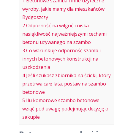
1
Betonowe szamba i inne użyteczne
wyroby, jakie mamy dla mieszkańców
Bydgoszczy
2
Odporność na wilgoć i niska
nasiąkliwość najważniejszymi cechami
betonu używanego na szambo
3
Co warunkuje odporność szamb i
innych betonowych konstrukcji na
uszkodzenia
4
Jeśli szukasz zbiornika na ścieki, który
przetrwa całe lata, postaw na szambo
betonowe
5
Ilu komorowe szambo betonowe
wziąć pod uwagę podejmując decyzję o
zakupie