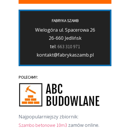
FABRYKA SZAMB
Wielogóra ul. Spacerowa 26
26-660 Jedlińsk
tel:
663 310 971
kontakt@fabrykaszamb.pl
POLECAMY:
Najpopularniejszy zbiornik:
zamów online.
Szambo betonowe 10m3