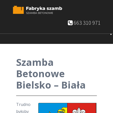
663 310 971
Szamba
Betonowe
Bielsko – Biała
Trudno
byłoby