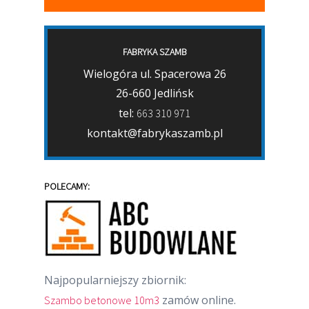
FABRYKA SZAMB
Wielogóra ul. Spacerowa 26
26-660 Jedlińsk
tel:
663 310 971
kontakt@fabrykaszamb.pl
POLECAMY:
Najpopularniejszy zbiornik:
zamów online.
Szambo betonowe 10m3