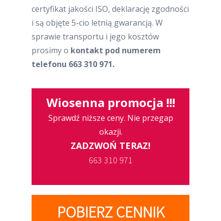
certyfikat jakości ISO, deklarację zgodności
i są objęte 5-cio letnią gwarancją. W
sprawie transportu i jego kosztów
prosimy o
kontakt pod numerem
telefonu 663 310 971.
Wiosenna promocja !!!
Sprawdź niższe ceny. Nie przegap
okazji.
ZADZWOŃ TERAZ!
663 310 971
POBIERZ CENNIK