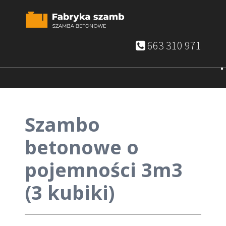
663 310 971
Szambo
betonowe o
pojemności 3m3
(3 kubiki)