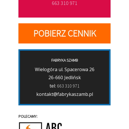
663 310 971
POBIERZ CENNIK
FABRYKA SZAMB
Wielogóra ul. Spacerowa 26
26-660 Jedlińsk
tel:
663 310 971
kontakt@fabrykaszamb.pl
POLECAMY: