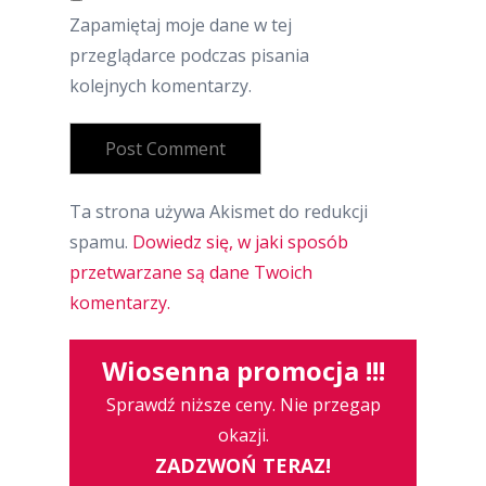
Zapamiętaj moje dane w tej
przeglądarce podczas pisania
kolejnych komentarzy.
Ta strona używa Akismet do redukcji
spamu.
Dowiedz się, w jaki sposób
przetwarzane są dane Twoich
komentarzy.
Wiosenna promocja !!!
Sprawdź niższe ceny. Nie przegap
okazji.
ZADZWOŃ TERAZ!