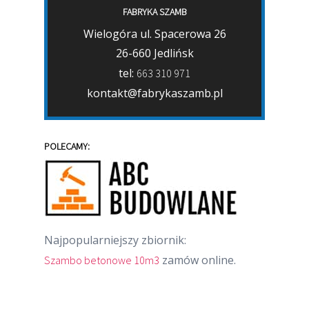
FABRYKA SZAMB
Wielogóra ul. Spacerowa 26
26-660 Jedlińsk
tel:
663 310 971
kontakt@fabrykaszamb.pl
POLECAMY:
Najpopularniejszy zbiornik:
zamów online.
Szambo betonowe 10m3