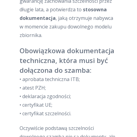
gwarancję zachowania szczelności przez
długie lata, a potwierdza to
stosowna
dokumentacja
, jaką otrzymuje nabywca
w momencie zakupu dowolnego modelu
zbiornika.
Obowiązkowa dokumentacja
techniczna, która musi być
dołączona do szamba:
• aprobata techniczna ITB;
• atest PZH;
• deklaracja zgodności;
• certyfikat UE;
• certyfikat szczelności.
Oczywiście podstawą szczelności
dowolnego szamba nie są dokumenty, ale