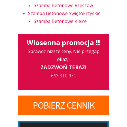
Szamba Betonowe Rzeszów
Szamba Betonowe Świętokrzyskie
Szamba Betonowe Kielce
Wiosenna promocja !!!
Sprawdź niższe ceny. Nie przegap
okazji.
ZADZWOŃ TERAZ!
663 310 971
POBIERZ CENNIK