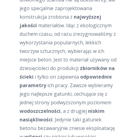
jego specjalnie zaprojektowana
konstrukcja zrobiona z
najwyższej
jakości
materiałów. Idąc z ekologicznym
duchem czasu, od razu zrezygnowaliśmy z
wykorzystania popularnych, lekkich
tworzyw sztucznych, wybierając w ich
miejsce beton. Jest to materiał używany od
dziesięcioleci do produkcji
zbiorników na
ścieki
i tylko on zapewnia
odpowiednie
parametry
ich pracy. Zawsze wybieramy
jego najlepsze gatunki, cechujące się z
jednej strony podwyższonym poziomem
wodoszczelności
, a z drugiej
niskim
nasiąkliwości
. Jedynie taki gatunek
betonu bezawaryjnie zniesie eksploatację
w
wilgoci
czy niskiej lub wysokiej