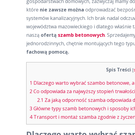
gospodarstwach domowych, zazwyczaj mamy do
które
nie zawsze można
odprowadzać bezpośre
systemów kanalizacyjnych. Ich brak nadal odczu
województwa mazowieckiego i dlatego właśnie t
naszą
ofertą
szamb betonowych
. Sprzedajem
jednorodzinnych, chętnie montujących tego typu
fachową pomocą.
Spis Treści
[
1
Dlaczego warto wybrać szambo betonowe, a ni
2
Co odpowiada za najwyższy stopień trwałośc
2.1
Za jaką odporność szamba odpowiada dod
3
Główne typy szamb betonowych i sposoby ic
4
Transport i montaż szamba zgodnie z życzen
Dlaczego warto wybrać szam