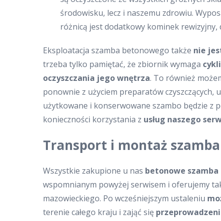
środowisku, lecz i naszemu zdrowiu. Wypos
różnicą jest dodatkowy kominek rewizyjny, 
Eksploatacja szamba betonowego także
nie jes
trzeba tylko pamiętać, że zbiornik wymaga
cykl
oczyszczania jego wnętrza
. To również możem
ponownie z użyciem preparatów czyszczących, u
użytkowane i konserwowane szambo będzie z pow
konieczności korzystania z
usług naszego serw
Transport i montaż szamba 
Wszystkie zakupione u nas
betonowe szamba
wspomnianym powyżej serwisem i oferujemy tak
mazowieckiego. Po wcześniejszym ustaleniu
moż
terenie całego kraju i zająć się
przeprowadzen