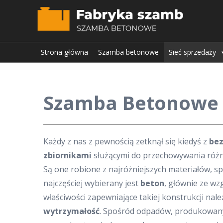
Strona główna
Szamba betonowe
Sieć sprzedaży
Szamba Betonowe
Każdy z nas z pewnością zetknął się kiedyś z
be
zbiornikami
służącymi do przechowywania róż
Są one robione z najróżniejszych materiałów, s
najczęściej wybierany jest
beton
, głównie ze wz
właściwości zapewniające takiej konstrukcji nal
wytrzymałość
. Spośród odpadów, produkowan