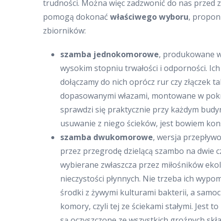
trudności. Można więc zadzwonić do nas przed
pomogą dokonać
właściwego wyboru
, propon
zbiorników:
szamba jednokomorowe
, produkowane w
wysokim stopniu trwałości i odporności. I
dołączamy do nich oprócz rur czy złączek 
dopasowanymi włazami, montowane w pokry
sprawdzi się praktycznie przy każdym budyn
usuwanie z niego ścieków, jest bowiem kon
szamba dwukomorowe
, wersja przepływo
przez przegrodę dzielącą szambo na dwie czę
wybierane zwłaszcza przez miłośników ekol
nieczystości płynnych. Nie trzeba ich wypo
środki z żywymi kulturami bakterii, a samo
komory, czyli tej ze ściekami stałymi. Jest 
są oczyszczone ze wszystkich groźnych skł