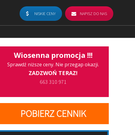
NISKIE CENY
NAPISZ DO NAS
Wiosenna promocja !!!
Sprawdź niższe ceny. Nie przegap okazji.
ZADZWOŃ TERAZ!
663 310 971
POBIERZ CENNIK