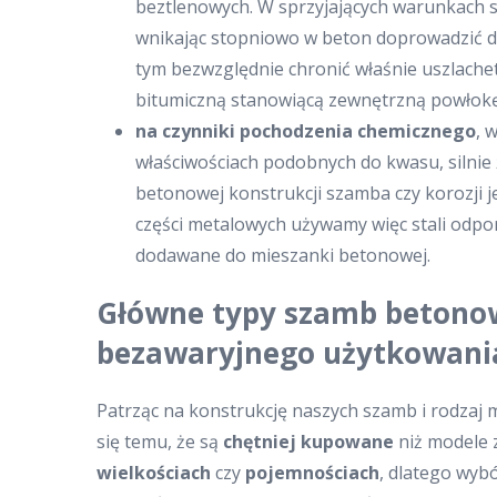
beztlenowych. W sprzyjających warunkach są
wnikając stopniowo w beton doprowadzić do
tym bezwzględnie chronić właśnie uszlachet
bitumiczną stanowiącą zewnętrzną powłokę
na czynniki pochodzenia chemicznego
, 
właściwościach podobnych do kwasu, silnie
betonowej konstrukcji szamba czy korozji 
części metalowych używamy więc stali odpor
dodawane do mieszanki betonowej.
Główne typy szamb betonow
bezawaryjnego użytkowani
Patrząc na konstrukcję naszych szamb i rodzaj 
się temu, że są
chętniej kupowane
niż modele 
wielkościach
czy
pojemnościach
, dlatego wy