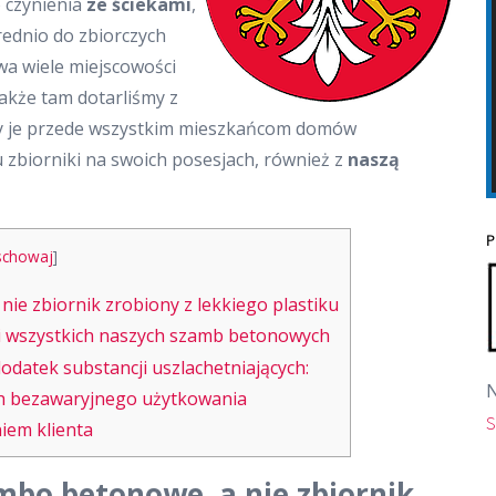
 czynienia
ze ściekami
,
dnio do zbiorczych
wa wiele miejscowości
akże tam dotarliśmy z
y je przede wszystkim mieszkańcom domów
 zbiorniki na swoich posesjach, również z
naszą
P
schowaj
]
e zbiornik zrobiony z lekkiego plastiku
i wszystkich naszych szamb betonowych
atek substancji uszlachetniających:
N
h bezawaryjnego użytkowania
S
iem klienta
bo betonowe, a nie zbiornik