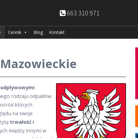
663 310 971
Cennik
Blog
Kontakt
 Mazowieckie
zodpływowymi
nego rodzaju odpadów.
pośród których
ględu na swoje
eżytą
trwałość i
ych między innymi w