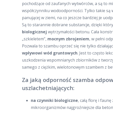
pochodzące od zaufanych wytwórców, a są to mi
współczynniku wodoodporności. Tylko takie są 
panującej w ziemi, na co jeszcze bardziej je u
Są to starannie dobrane substancje, dzięki kt
biologicznej
wytrzymałości betonu. Cała konst
„szkieletem”,
mocnym zbrojeniem
, w pełni o
Pozwala to szambu oprzeć się nie tylko działają
wpływowi wód gruntowych
. Jest to często l
uszkodzenia wspomnianych zbiorników z tworz
samego z ciężkim, wielotonowym szambem z be
Za jaką odporność szamba odpow
uszlachetniających:
na czynniki biologiczne
, całą florę i faun
mikroorganizmów najgroźniejsze dla betonu