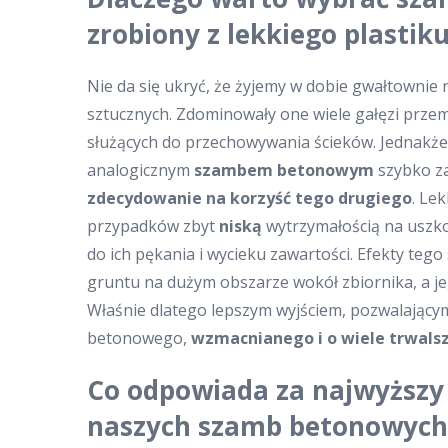
zrobiony z lekkiego plastik
Nie da się ukryć, że żyjemy w dobie gwałtownie 
sztucznych. Zdominowały one wiele gałęzi przem
służących do przechowywania ścieków. Jednakże
analogicznym
szambem betonowym
szybko za
zdecydowanie na korzyść tego drugiego
. Le
przypadków zbyt
niską
wytrzymałością na uszk
do ich pękania i wycieku zawartości. Efekty teg
gruntu na dużym obszarze wokół zbiornika, a je
Właśnie dlatego lepszym wyjściem, pozwalającym
betonowego,
wzmacnianego i o wiele trwals
Co odpowiada za najwyższy 
naszych szamb betonowych