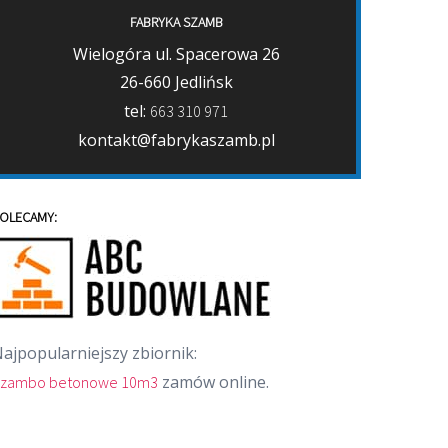
FABRYKA SZAMB
Wielogóra ul. Spacerowa 26
26-660 Jedlińsk
tel:
663 310 971
kontakt@fabrykaszamb.pl
OLECAMY:
ajpopularniejszy zbiornik:
zamów online.
zambo betonowe 10m3