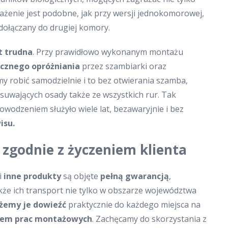
ażenie jest podobne, jak przy wersji jednokomorowej,
dołączany do drugiej komory.
t trudna
. Przy prawidłowo wykonanym montażu
icznego opróżniania
przez szambiarki oraz
y robić samodzielnie i to bez otwierania szamba,
suwających osady także ze wszystkich rur. Tak
odzeniem służyło wiele lat, bezawaryjnie i bez
isu.
zgodnie z życzeniem klienta
i
inne produkty
są objęte
pełną gwarancją
,
że ich transport nie tylko w obszarze województwa
emy je dowieźć
praktycznie do każdego miejsca na
iem prac montażowych
. Zachęcamy do skorzystania z