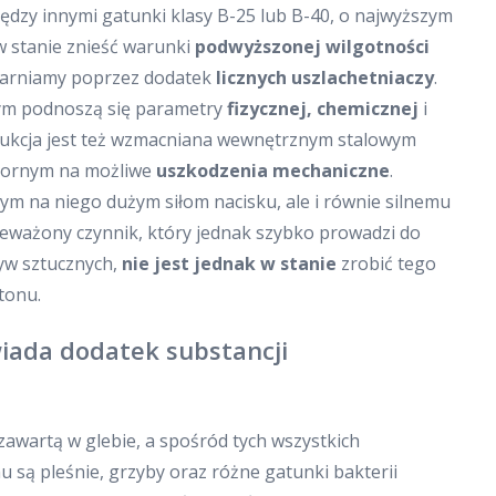
ędzy innymi gatunki klasy B-25 lub B-40, o najwyższym
w stanie znieść warunki
podwyższonej wilgotności
odparniamy poprzez dodatek
licznych uszlachetniaczy
.
órym podnoszą się parametry
fizycznej, chemicznej
i
rukcja jest też wzmacniana wewnętrznym stalowym
dpornym na możliwe
uszkodzenia mechaniczne
.
cym na niego dużym siłom nacisku, ale i równie silnemu
ekceważony czynnik, który jednak szybko prowadzi do
yw sztucznych,
nie jest jednak w stanie
zrobić tego
tonu.
iada dodatek substancji
ę zawartą w glebie, a spośród tych wszystkich
 są pleśnie, grzyby oraz różne gatunki bakterii