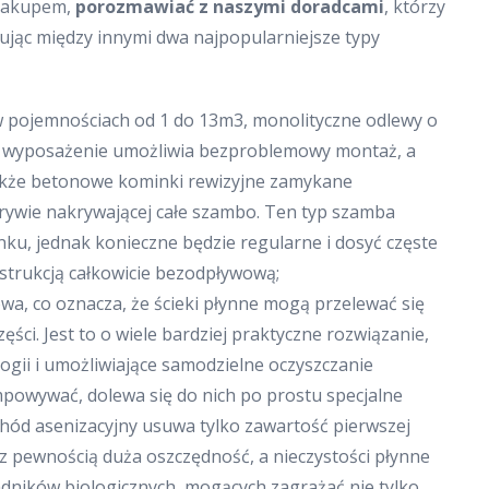
 zakupem,
porozmawiać z naszymi doradcami
, którzy
ując między innymi dwa najpopularniejsze typy
 pojemnościach od 1 do 13m3, monolityczne odlewy o
ch wyposażenie umożliwia bezproblemowy montaż, a
także betonowe kominki rewizyjne zamykane
wie nakrywającej całe szambo. Ten typ szamba
ku, jednak konieczne będzie regularne i dosyć częste
strukcją całkowicie bezodpływową;
wa, co oznacza, że ścieki płynne mogą przelewać się
ści. Jest to o wiele bardziej praktyczne rozwiązanie,
ogii i umożliwiające samodzielne oczyszczanie
mpowywać, dolewa się do nich po prostu specjalne
chód asenizacyjny usuwa tylko zawartość pierwszej
to z pewnością duża oszczędność, a nieczystości płynne
adników biologicznych, mogących zagrażać nie tylko