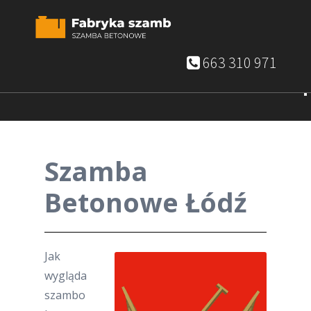
663 310 971
Szamba
Betonowe Łódź
Jak
wygląda
szambo