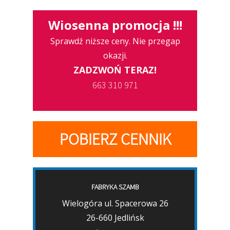
Wiosenna promocja !!!
Sprawdź niższe ceny. Nie przegap
okazji.
ZADZWOŃ TERAZ!
663 310 971
POBIERZ CENNIK
FABRYKA SZAMB
Wielogóra ul. Spacerowa 26
26-660 Jedlińsk