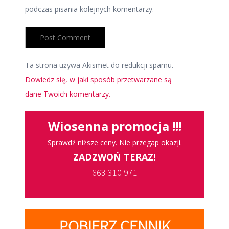
podczas pisania kolejnych komentarzy.
Ta strona używa Akismet do redukcji spamu.
Dowiedz się, w jaki sposób przetwarzane są
dane Twoich komentarzy.
Wiosenna promocja !!!
Sprawdź niższe ceny. Nie przegap okazji.
ZADZWOŃ TERAZ!
663 310 971
POBIERZ CENNIK