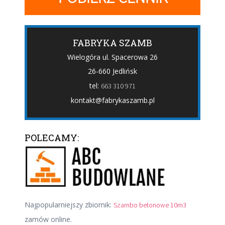
FABRYKA SZAMB
Wielogóra ul. Spacerowa 26
26-660 Jedlińsk
tel:
663 310 971
kontakt@fabrykaszamb.pl
POLECAMY:
Najpopularniejszy zbiornik:
Szambo betonowe 10m3
zamów online.