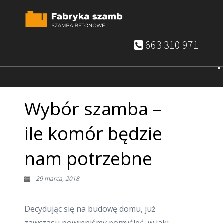
663 310 971
Wybór szamba –
ile komór będzie
nam potrzebne
29 marca, 2018
Decydując się na budowę domu, już
zawczasu powinniśmy pomyśleć, w jaki