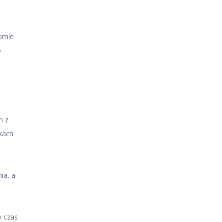
iomie
b
m z
ekach
ia, a
y czas