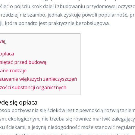
leć o pójściu krok dalej i zbudowaniu przydomowej oczyszc
 rzadziej niż szambo, jednak zyskuje powoli popularność, p
ji, która ponadto jest praktycznie bezobsługowa.
waj
]
opłaca
miętać przed budową
kane rodzaje
usuwanie większych zanieczyszczeń
zości substancji organicznych
dę się opłaca
osób pozbywania się ścieków jest z pewnością rozwiązanie
ym, ekologicznym, nie trzeba się również martwić zalegając
ku ściekami, a jedyną niedogodność może stanowić regular