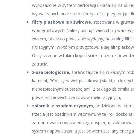
wyposażone w system perforacji układa się na dużej 
wytwarzanych przez nich nieczystości, przyjmując 
filtry piaskowe lub żwirowe
, stosowane w gruntac
wód gruntowych. Należy usunąć wierzchnią warstwę ta
żwirem, przez co powstanie wydajny, naturalny fi
filtracyjnym, w którym przygotowuje się filtr piasko
Oczyszczone w takim kopcu ścieki można z powodze
zatrucia,
złoża biologiczne
, sprawdzające się w każdym rodz
kamieni, PCV czy nawet plastikowej siatki, na któryc
niebezpiecznymi substancjami. Z takiego zbiornika
powierzchniowych czy rowów melioracyjnych,
zbiorniki z osadem czynnym
, podzielone na komo
trzecia jest osadnikiem wtórnym. W tej roli dosko
zamontowaniu odpowiedniego osprzętu, zakupowane
system napowietrzania jest bowiem zasilany energia