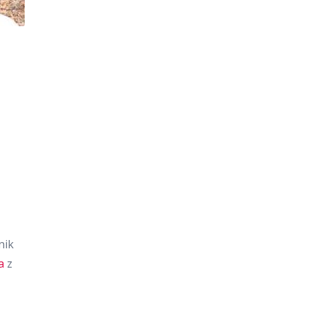
nik
a
z