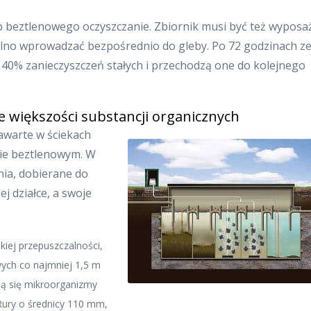
tap beztlenowego oczyszczanie. Zbiornik musi być też wypos
wolno wprowadzać bezpośrednio do gleby. Po 72 godzinach z
z 40% zanieczyszczeń stałych i przechodzą one do kolejnego
e większości substancji organicznych
awarte w ściekach
sie beztlenowym. W
nia, dobierane do
 działce, a swoje
iej przepuszczalności,
ych co najmniej 1,5 m
ają się mikroorganizmy
Rury o średnicy 110 mm,