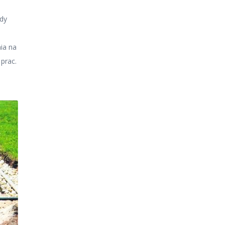
ody
ia na
prac.