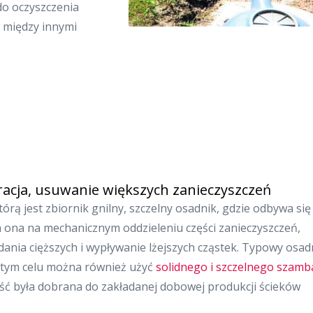
do oczyszczenia
e między innymi
racja, usuwanie większych zanieczyszczeń
órą jest zbiornik gnilny, szczelny osadnik, gdzie odbywa się
ga ona na mechanicznym oddzieleniu części zanieczyszczeń,
dania cięższych i wypływanie lżejszych cząstek. Typowy osad
w tym celu można również użyć
solidnego i szczelnego szamb
ć była dobrana do zakładanej dobowej produkcji ścieków