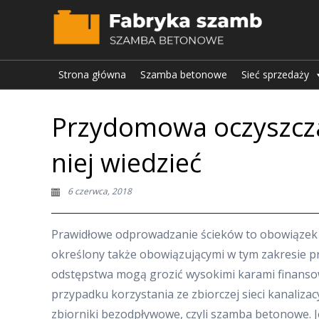
Strona główna
Szamba betonowe
Sieć sprzedaży
Przydomowa oczyszczal
niej wiedzieć
6 czerwca, 2018
Prawidłowe odprowadzanie ścieków to obowiązek k
określony także obowiązującymi w tym zakresie prz
odstępstwa mogą grozić wysokimi karami finanso
przypadku korzystania ze zbiorczej sieci kanalizacy
zbiorniki bezodpływowe, czyli szamba betonowe. 