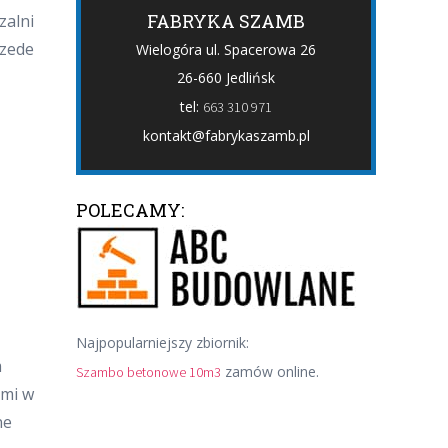
FABRYKA SZAMB
zalni
rzede
Wielogóra ul. Spacerowa 26
26-660 Jedlińsk
tel:
663 310 971
kontakt@fabrykaszamb.pl
POLECAMY:
Najpopularniejszy zbiornik:
m
zamów online.
Szambo betonowe 10m3
ymi w
ne