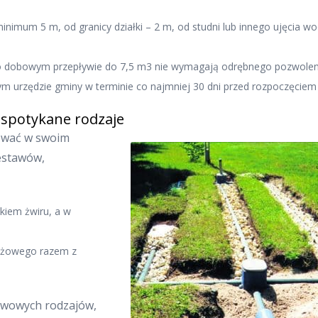
minimum 5 m, od granicy działki – 2 m, od studni lub innego ujęcia w
o dobowym przepływie do 7,5 m3 nie wymagają odrębnego pozwolen
zym urzędzie gminy w terminie co najmniej 30 dni przed rozpoczęciem 
 spotykane rodzaje
ować w swoim
estawów,
nkiem żwiru, a w
nażowego razem z
awowych rodzajów,