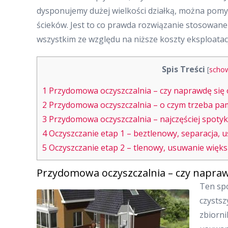
dysponujemy dużej wielkości działką, można pomyś
ścieków. Jest to co prawda rozwiązanie stosowane
wszystkim ze względu na niższe koszty eksploatac
Spis Treści
[
scho
1
Przydomowa oczyszczalnia – czy naprawdę się 
2
Przydomowa oczyszczalnia – o czym trzeba pa
3
Przydomowa oczyszczalnia – najczęściej spoty
4
Oczyszczanie etap 1 – beztlenowy, separacja, 
5
Oczyszczanie etap 2 – tlenowy, usuwanie więks
Przydomowa oczyszczalnia – czy napraw
Ten sp
czystsz
zbiorni