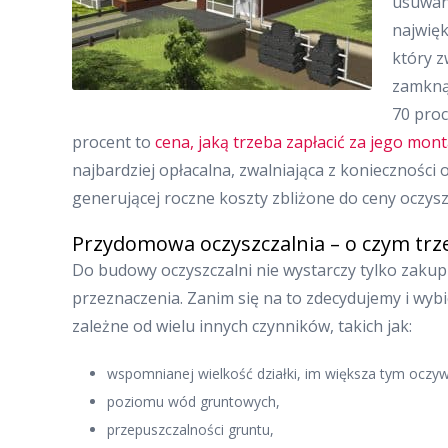
usuwani
najwię
który z
zamknąć
70 proc
procent to
cena, jaką trzeba zapłacić za jego mon
najbardziej opłacalna, zwalniająca z konieczności
generującej roczne koszty zbliżone do ceny oczysz
Przydomowa oczyszczalnia – o czym tr
Do budowy oczyszczalni nie wystarczy tylko zakup
przeznaczenia. Zanim się na to zdecydujemy i wyb
zależne od wielu innych czynników, takich jak:
wspomnianej wielkość działki, im większa tym oczywiś
poziomu wód gruntowych,
przepuszczalności gruntu,