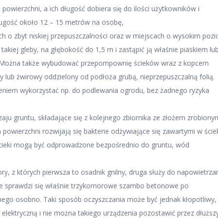
powierzchni, a ich długość dobiera się do ilości użytkowników i
długość około 12 – 15 metrów na osobę,
h o zbyt niskiej przepuszczalności oraz w miejscach o wysokim poz
kiej gleby, na głębokość do 1,5 m i zastąpić ją właśnie piaskiem lu
ltr. Można także wybudować przepompownię ścieków wraz z kopcem
wy lub żwirowy oddzielony od podłoża grubą, nieprzepuszczalną folią.
niem wykorzystać np. do podlewania ogrodu, bez żadnego ryzyka
aju gruntu, składające się z kolejnego zbiornika ze złożem zrobiony
h powierzchni rozwijają się bakterie odżywiające się zawartymi w ści
 ścieki mogą być odprowadzone bezpośrednio do gruntu, wód
ry, z których pierwsza to osadnik gnilny, druga służy do napowietrzan
nale sprawdzi się właśnie trzykomorowe szambo betonowe po
go osobno. Taki sposób oczyszczania może być jednak kłopotliwy,
 elektryczną i nie można takiego urządzenia pozostawić przez dłuższ