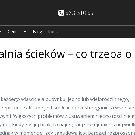
663 310 971
Cennik
Blog
Kontakt
nia ścieków – co trzeba o
ażdego właściciela budynku, jedno lub wielorodzinnego,
episami. Zalecane jest ścisłe ich przestrzeganie, a wszelkie
wymi. Większych problemów z usuwaniem nieczystości nie 
jnej, kiedy zaś jej brak, to najczęściej stosujemy różnej wiel
Jednak w momencie, gdy zabudowa jest bardziej rozproszona