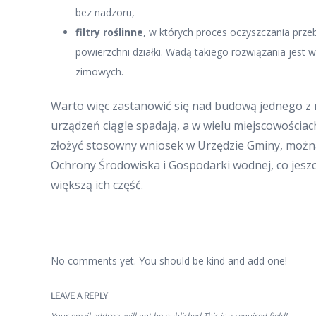
bez nadzoru,
filtry roślinne
, w których proces oczyszczania prze
powierzchni działki. Wadą takiego rozwiązania jest
zimowych.
Warto więc zastanowić się nad budową jednego z 
urządzeń ciągle spadają, a w wielu miejscowościa
złożyć stosowny wniosek w Urzędzie Gminy, można
Ochrony Środowiska i Gospodarki wodnej, co jeszcz
większą ich część.
No comments yet. You should be kind and add one!
LEAVE A REPLY
Your email address will not be published.This is a required field!