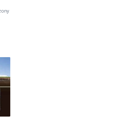
ażony
e