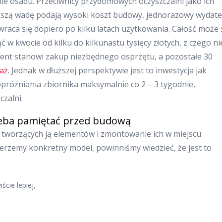
e osadu. Przeciwnicy przydomowych oczyszczalni jako ich
kszą wadę podają wysoki koszt budowy, jednorazowy wydate
wraca się dopiero po kilku latach użytkowania. Całość może 
 w kwocie od kilku do kilkunastu tysięcy złotych, z czego n
ent stanowi zakup niezbędnego osprzętu, a pozostałe 30
taż
. Jednak w dłuższej perspektywie jest to inwestycja jak
 opróżniania zbiornika maksymalnie co 2 – 3 tygodnie,
czalni.
zeba pamiętać przed budową
 tworzących ją elementów i zmontowanie ich w miejscu
ierzemy konkretny model, powinniśmy wiedzieć, że jest to
cie lepiej,