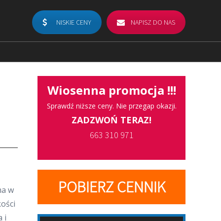
NISKIE CENY
NAPISZ DO NAS
Wiosenna promocja !!!
Sprawdź niższe ceny. Nie przegap okazji.
ZADZWOŃ TERAZ!
663 310 971
POBIERZ CENNIK
ma w
kości
 i